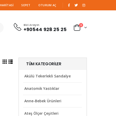
|
 HARITASI
SEPET
OTURUM AÇ
Bizi Arayın
0
+90544 928 25 25
TÜM KATEGORILER
Akülü Tekerlekli Sandalye
Anatomik Yastıklar
Anne-Bebek Ürünleri
Ateş Ölçer Çeşitleri