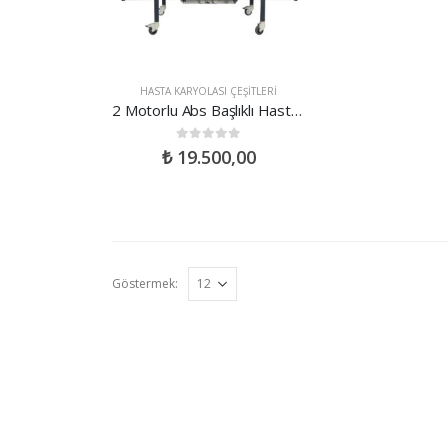
HASTA KARYOLASI ÇEŞITLERI
2 Motorlu Abs Başlıklı Hasta Karyolası
0
out of 5
₺
19.500,00
Göstermek: