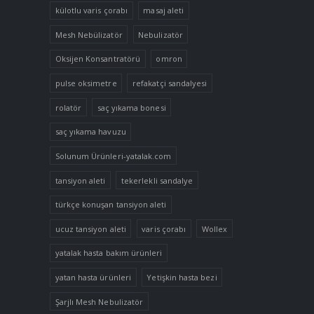
külotlu varis çorabı
masaj aleti
Mesh Nebülizatör
Nebulizatör
Oksijen Konsantratörü
omron
pulse oksimetre
refakatçi sandalyesi
rolatör
saç yıkama bonesi
saç yıkama havuzu
Solunum Ürünleri-yatalak.com
tansiyon aleti
tekerlekli sandalye
türkçe konuşan tansiyon aleti
ucuz tansiyon aleti
varis çorabı
Wollex
yatalak hasta bakım ürünleri
yatan hasta ürünleri
Yetişkin hasta bezi
Şarjlı Mesh Nebulizatör