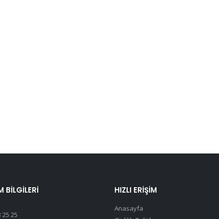
M BILGILERI
HIZLI ERIŞIM
Anasayfa
 25 25