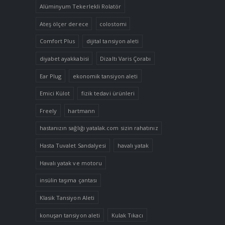
Alüminyum Tekerlekli Rolatör
Ateş ölçer derece
colostomi
Comfort Plus
dijital tansiyon aleti
diyabet ayakkabisi
Dizaltı Varis Çorabı
Ear Plug
ekonomik tansiyon aleti
Emici Külot
fizik tedavi ürünleri
Freely
hartmann
hastanızın sağlığı yatalak.com sizin rahatınız
Hasta Tuvalet Sandalyesi
havalı yatak
Havalı yatak ve motoru
insülin taşıma çantası
Klasik Tansiyon Aleti
konuşan tansiyon aleti
Kulak Tıkacı