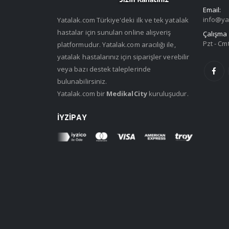
Email:
info@ya
Yatalak.com Türkiye'deki ilk ve tek yatalak
hastalar için sunulan online alışveriş
Çalışma 
Pzt - Cmt
platformudur. Yatalak.com aracılığı ile,
yatalak hastalarınız için siparişler verebilir
veya bazı destek taleplerinde
bulunabilirsiniz.
Yatalak.com bir
MedikalCity
kuruluşudur.
İYZIPAY