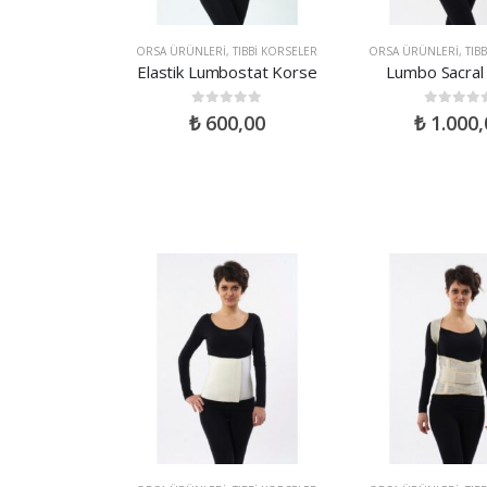
ORSA ÜRÜNLERI
,
TIBBI KORSELER
ORSA ÜRÜNLERI
,
TIB
Elastik Lumbostat Korse
Lumbo Sacral
0
out of 5
0
out of 5
₺
600,00
₺
1.000,