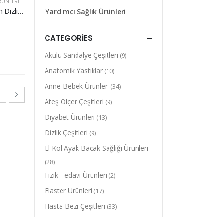
RÜNLERI
ORSA N-35S Neopren Dizlik Menteşeli Önü Açılabilir
Yardımcı Sağlık Ürünleri
CATEGORIES
Akülü Sandalye Çeşitleri
(9)
Anatomik Yastıklar
(10)
Anne-Bebek Ürünleri
(34)
2
Ateş Ölçer Çeşitleri
(9)
Diyabet Ürünleri
(13)
Dizlik Çeşitleri
(9)
El Kol Ayak Bacak Sağlığı Ürünleri
(28)
Fizik Tedavi Ürünleri
(2)
Flaster Ürünleri
(17)
Hasta Bezi Çeşitleri
(33)