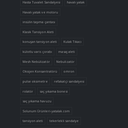
Hasta Tuvalet Sandalyesi
havalı yatak
Havalı yatak ve motoru
insülin taşıma çantası
Klasik Tansiyon Aleti
konuşan tansiyon aleti
Kulak Tıkacı
külotlu varis çorabı
masaj aleti
Mesh Nebülizatör
Nebulizatör
Oksijen Konsantratörü
omron
pulse oksimetre
refakatçi sandalyesi
rolatör
saç yıkama bonesi
saç yıkama havuzu
Solunum Ürünleri-yatalak.com
tansiyon aleti
tekerlekli sandalye