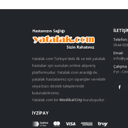
İLETIŞI
Telefon:
0544 928
Email:
info@ya
Yatalak.com Türkiye'deki ilk ve tek yatalak
hastalar için sunulan online alışveriş
Çalışma 
Pzt - Cmt
platformudur. Yatalak.com aracılığı ile,
yatalak hastalarınız için siparişler verebilir
veya bazı destek taleplerinde
bulunabilirsiniz.
Yatalak.com bir
MedikalCity
kuruluşudur.
İYZIPAY