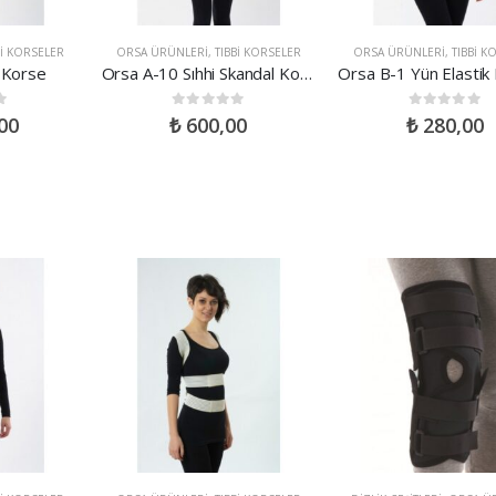
BI KORSELER
ORSA ÜRÜNLERI
,
TIBBI KORSELER
ORSA ÜRÜNLERI
,
TIBBI K
 Korse
Orsa A-10 Sıhhi Skandal Korse
0
out of 5
0
out of 5
00
₺
600,00
₺
280,00