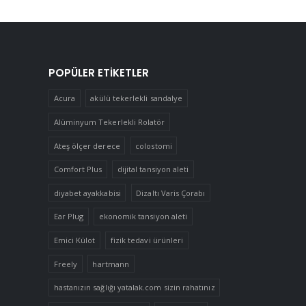
POPÜLER ETIKETLER
Acura
akülü tekerlekli sandalye
Alüminyum Tekerlekli Rolatör
Ateş ölçer derece
colostomi
Comfort Plus
dijital tansiyon aleti
diyabet ayakkabisi
Dizaltı Varis Çorabı
Ear Plug
ekonomik tansiyon aleti
Emici Külot
fizik tedavi ürünleri
Freely
hartmann
hastanızın sağlığı yatalak.com sizin rahatınız