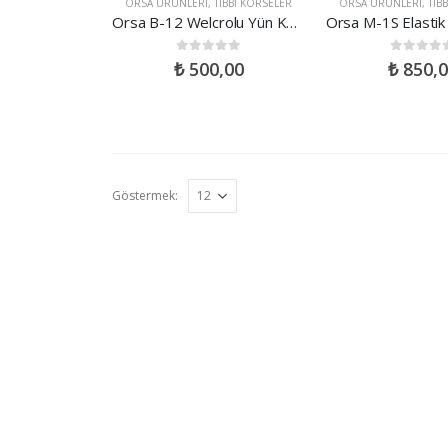
ORSA ÜRÜNLERI
,
TIBBI KORSELER
ORSA ÜRÜNLERI
,
TIB
Orsa B-12 Welcrolu Yün Kemer
0
out of 5
0
out of 5
₺
500,00
₺
850,0
Göstermek: