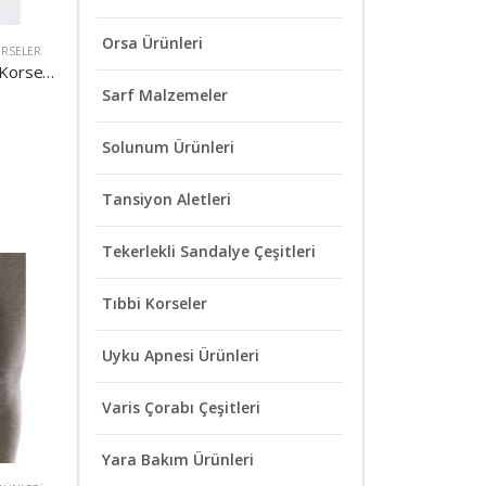
Orsa Ürünleri
ORSELER
Orsa B-1 Yün Elastik Korse 27 CM
Sarf Malzemeler
Solunum Ürünleri
Tansiyon Aletleri
Tekerlekli Sandalye Çeşitleri
Tıbbi Korseler
Uyku Apnesi Ürünleri
Varis Çorabı Çeşitleri
Yara Bakım Ürünleri