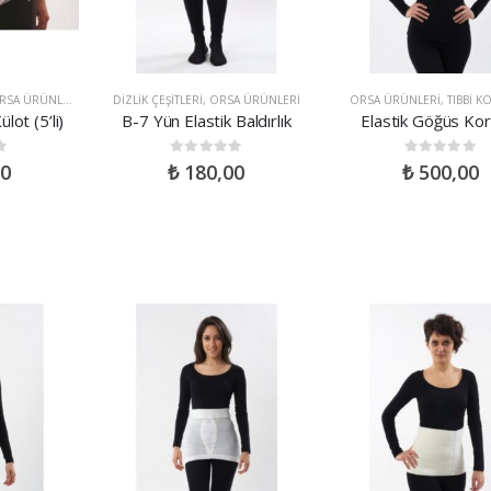
I
RSA ÜRÜNLERI
DIZLIK ÇEŞITLERI
,
ORSA ÜRÜNLERI
ORSA ÜRÜNLERI
,
TIBBI K
ot (5’li)
B-7 Yün Elastik Baldırlık
Elastik Göğüs Kor
0
out of 5
0
out of 5
0
₺
180,00
₺
500,00