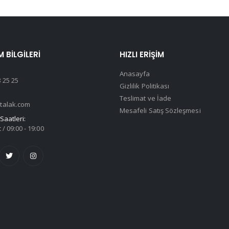
M BILGILERI
HIZLI ERIŞIM
Anasayfa
 25 25
Gizlilik Politikası
Teslimat ve İade
talak.com
Mesafeli Satış Sözleşmesi
Saatleri:
 / 09:00 - 19:00