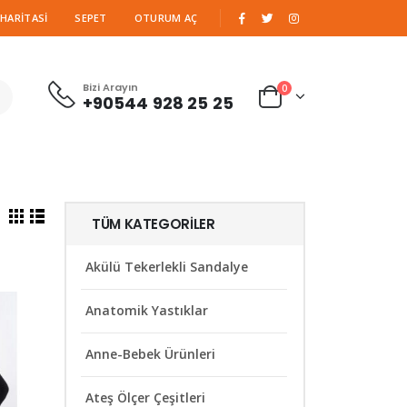
|
 HARITASI
SEPET
OTURUM AÇ
Bizi Arayın
0
+90544 928 25 25
TÜM KATEGORILER
Akülü Tekerlekli Sandalye
Anatomik Yastıklar
Anne-Bebek Ürünleri
Ateş Ölçer Çeşitleri