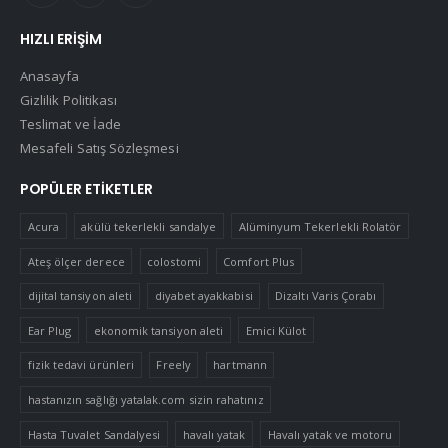
HIZLI ERIŞIM
Anasayfa
Gizlilik Politikası
Teslimat ve İade
Mesafeli Satış Sözleşmesi
POPÜLER ETIKETLER
Acura
akülü tekerlekli sandalye
Alüminyum Tekerlekli Rolatör
Ateş ölçer derece
colostomi
Comfort Plus
dijital tansiyon aleti
diyabet ayakkabisi
Dizaltı Varis Çorabı
Ear Plug
ekonomik tansiyon aleti
Emici Külot
fizik tedavi ürünleri
Freely
hartmann
hastanızın sağlığı yatalak.com sizin rahatınız
Hasta Tuvalet Sandalyesi
havalı yatak
Havalı yatak ve motoru