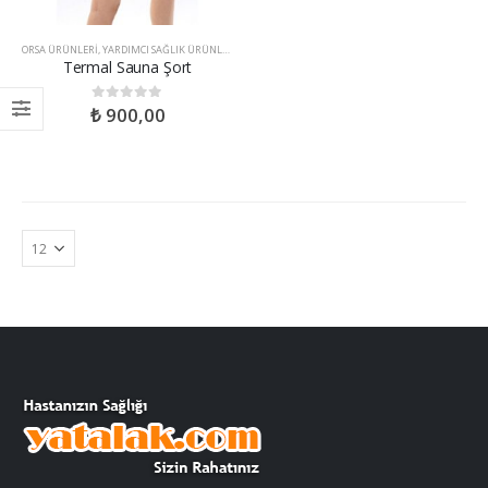
ORSA ÜRÜNLERI
,
YARDIMCI SAĞLIK ÜRÜNLERI
Termal Sauna Şort
₺
900,00
0
out of 5