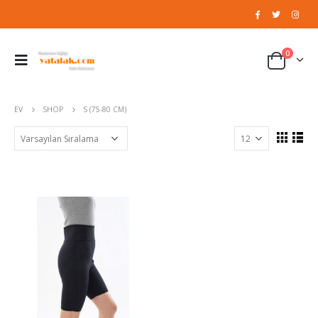
0
EV
SHOP
S (75-80 CM)