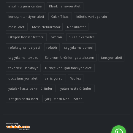
insülin taşıma çantası
Klasik Tansiyon Aleti
konuşan tansiyon aleti
Kulak Tıkacı
külotlu varis çorabı
masaj aleti
Mesh Nebülizatör
Nebulizatör
Oksijen Konsantratörü
omron
pulse oksimetre
refakatçi sandalyesi
rolatör
saç yıkama bonesi
saç yıkama havuzu
Solunum Ürünleri-yatalak.com
tansiyon aleti
tekerlekli sandalye
türkçe konuşan tansiyon aleti
ucuz tansiyon aleti
varis çorabı
Wollex
yatalak hasta bakım ürünleri
yatan hasta ürünleri
Yetişkin hasta bezi
Şarjlı Mesh Nebulizatör
Tek Tıkla Ödeme Kolaylığı